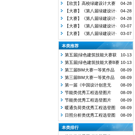
创意无限》二等奖作品赏析
【欣赏】高校绿建设计大赛
04-28
优秀作品火热出炉
【大赛】《第八届绿建设计·
04-28
创意无限》二等奖作品赏析
【大赛】《第八届绿建设计·
04-28
创意无限》二等奖作品赏析
【大赛】《第八届绿建设计·
03-07
创意无限》一等奖作品赏析！
【大赛】《第八届绿建设计·
03-07
创意无限》一等奖作品赏析！
本类推荐
第五届|绿色建筑技能大赛获
10-13
奖作品：乡建乡恋—"低碳"背景下的
第五届|绿色建筑技能大赛B赛
10-13
乡镇教学综合楼设计（湖南大学建
道获奖作品：碳寻·坚疫·智维（吉林
第三届BIM大赛一等奖作品
08-09
筑与规划学院)
建筑科技学院管理工程学院)
《泰安文化艺术中心》
第三届BIM大赛一等奖作品
08-09
《河南公建》
第一届《中国设计创意无
08-09
限》冠军工程展示
节能类优秀工程选登图片
08-09
（二）
节能类优秀工程选登图片
08-09
（一）
暖通负荷类优秀工程选登图
08-09
片
日照分析类优秀工程选登图
08-09
片
本类排行