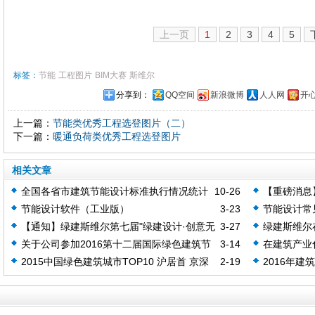
上一页
1
2
3
4
5
标签：
节能
工程图片
BIM大赛
斯维尔
分享到：
QQ空间
新浪微博
人人网
开
上一篇：
节能类优秀工程选登图片（二）
下一篇：
暖通负荷类优秀工程选登图片
相关文章
全国各省市建筑节能设计标准执行情况统计
10-26
【重磅消息
（动态更新）
科技创新奖”
节能设计软件（工业版）
3-23
节能设计常
【通知】绿建斯维尔第七届"绿建设计·创意无
3-27
绿建斯维尔
限"BIM大赛作品征集开始啦！
能大会上再
关于公司参加2016第十二届国际绿色建筑节
3-14
在建筑产业
能大会的公告
业的影响与
2015中国绿色建筑城市TOP10 沪居首 京深
2-19
2016年建
次之