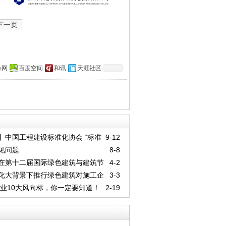
下一页
心网
百度空间
和讯
天涯社区
】中国工程建设标准化协会 “标准
9-12
 评审结果
见问题
8-8
在第十二届国际绿色建筑与建筑节
4-2
度被关注
化大背景下推行绿色建筑对施工企
3-3
对策解析
筑业10大风向标，你一定要知道！
2-19