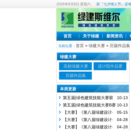
2026年8月8日 星期六
距『七夕情人节』还有
首页
关于绿建
新闻资讯
首页
>
绿建大赛
>
历届作品集
当前位置：
绿建大赛
高校绿建大赛
设计院作品赛
历届作品集
本类更新
第五届|绿色建筑技能大赛获
10-13
奖作品：乡建乡恋—"低碳"背景下的
第五届|绿色建筑技能大赛B赛
10-13
乡镇教学综合楼设计（湖南大学建
道获奖作品：碳寻·坚疫·智维（吉林
【大赛】《第八届绿建设计·
05-15
筑与规划学院)
建筑科技学院管理工程学院)
创意无限》二等奖作品赏析
【大赛】《第八届绿建设计·
04-28
创意无限》二等奖作品赏析
【大赛】《第八届绿建设计·
04-28