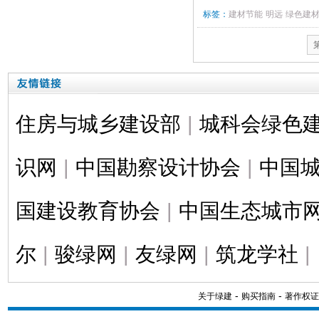
标签：
建材节能
明远
绿色建
住房与城乡建设部
|
城科会绿色
识网
|
中国勘察设计协会
|
中国
国建设教育协会
|
中国生态城市
尔
|
骏绿网
|
友绿网
|
筑龙学社
|
-
-
关于绿建
购买指南
著作权证