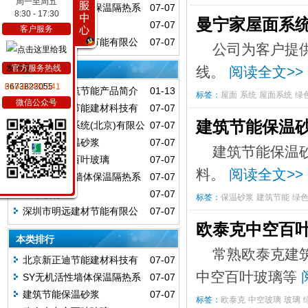
周一至周五
SY无机活性墙体保温隔热系
07-07
8:30 - 17:30
曼宁家屋面系统
统
3M太阳膜
07-07
客户服务
深圳市明远建材节能有限公
07-07
公司为客户提
司
官方服务热线
线。
阅读全文>>
本类推荐
3673823055
010-82481341
科文集团建筑节能产品简介
01-13
标签：
屋面
系统
屋面系统
绿
微信公众号
北京新正迪节能建材科技有
07-07
限公司
建筑节能保温
曼宁家屋面系统(北京)有限公
07-07
司
建筑节能保温砂浆
07-07
建筑节能保温
欧泰克中空百叶玻璃
07-07
料。
阅读全文>>
SY无机活性墙体保温隔热系
07-07
统
3M太阳膜
07-07
标签：
保温砂浆
建筑节能
绿
深圳市明远建材节能有限公
07-07
欧泰克中空百
司
本类排行
常熟欧泰克建
北京新正迪节能建材科技有
07-07
中空百叶玻璃等
限公司
SY无机活性墙体保温隔热系
07-07
统
建筑节能保温砂浆
07-07
标签：
欧泰克
中空玻璃
玻璃