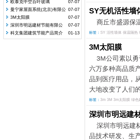
欧泰克中空百叶玻璃
07-07
SY无机活性墙
曼宁家屋面系统(北京)有限公
07-07
司
3M太阳膜
07-07
商丘市盛源保
深圳市明远建材节能有限公
07-07
司
科文集团建筑节能产品简介
01-13
标签：
SY
活性墙体
保温隔热
3M太阳膜
3M公司素以
六万多种高品质
品到医疗用品，
大地改变了人们
标签：
3m
3M
3m太阳膜
绿色
深圳市明远建
深圳市明远建
品技术研发、生