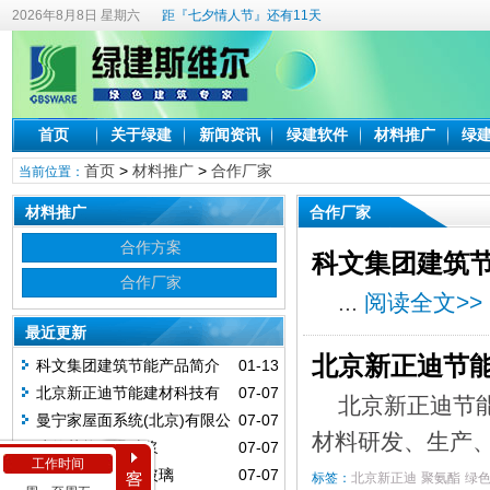
2026年8月8日 星期六
距『七夕情人节』还有11天
首页
关于绿建
新闻资讯
绿建软件
材料推广
绿
首页
>
材料推广
>
合作厂家
当前位置：
材料推广
合作厂家
合作方案
科文集团建筑
合作厂家
...
阅读全文>>
最近更新
北京新正迪节
科文集团建筑节能产品简介
01-13
北京新正迪节能建材科技有
07-07
北京新正迪节
限公司
曼宁家屋面系统(北京)有限公
07-07
材料研发、生产
司
建筑节能保温砂浆
07-07
工作时间
欧泰克中空百叶玻璃
07-07
标签：
北京新正迪
聚氨酯
绿