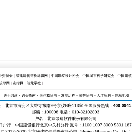
业委员会
|
绿建建筑评价标识网
|
中国勘察设计协会
|
中国城市科学研究会
|
中国建筑
骏绿网
|
友绿网
|
筑龙学社
|
-
-
-
-
-
-
关于绿建
购买指南
著作权证书
发展历程
荣誉证书
人才招聘
网站地图
址：北京市海淀区大钟寺东路9号京仪B座113室 全国服务热线：
400-0941
邮编：100098
电话：010-82102893
户名：北京绿建软件股份有限公司
开户行：中国建设银行北京中关村分行 账号：1100 1007 3000 5301 187
ht © 2012~2020 北京绿建软件股份有限公司（Beijing Gbsware Co., Lt