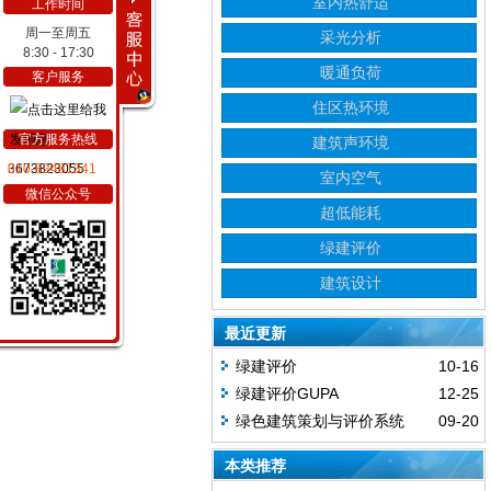
室内热舒适
工作时间
周一至周五
采光分析
8:30 - 17:30
暖通负荷
客户服务
住区热环境
官方服务热线
建筑声环境
3673823055
010-82481341
室内空气
微信公众号
超低能耗
绿建评价
建筑设计
最近更新
绿建评价
10-16
绿建评价GUPA
12-25
绿色建筑策划与评价系统
09-20
GUPA
本类推荐