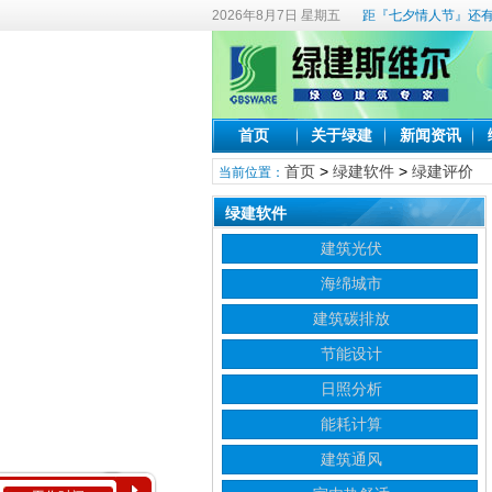
2026年8月7日 星期五
距『七夕情人节』还有
首页
关于绿建
新闻资讯
首页
>
绿建软件
>
绿建评价
当前位置：
绿建软件
建筑光伏
海绵城市
建筑碳排放
节能设计
日照分析
能耗计算
建筑通风