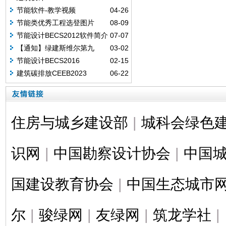
节能软件-教学视频
04-26
节能类优秀工程选登图片
08-09
（二）
节能设计BECS2012软件简介
07-07
【通知】绿建斯维尔第九
03-02
届"绿建设计·创意无限"BIM大赛作品
节能设计BECS2016
02-15
征集开始啦！
建筑碳排放CEEB2023
06-22
住房与城乡建设部
|
城科会绿色
识网
|
中国勘察设计协会
|
中国
国建设教育协会
|
中国生态城市
尔
|
骏绿网
|
友绿网
|
筑龙学社
|