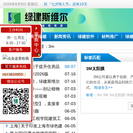
2026年8月9日 星期日
距『七夕情人节』还有10天
工作时间
首页
关于绿建
新闻资讯
绿建软件
材料推广
绿
周一至周五
8:30 - 17:30
首页
> 标签：3m
当前位置：
客户服务
最近更新
标签匹配
陕西印发《关于提升住房品
08-07
官方服务热线
3M太阳膜
质的实施方案》新建住宅全执行绿
海绵城市软件2026版
07-16
3673823055
010-82481341
3M公司素以勇于创新、
标，2030保障房率先成"好房子"
从能耗到碳排，绿建斯维尔
07-16
微信公众号
们的生活，从家庭用品到医疗
能碳系列软件2026版深度焕新
式。
阅读全文>>
海绵城市设计——别让植物
07-03
配置，拖垮你的出图效率
标签：
3m
3M
3m太阳膜
绿
绿材降碳，一箭双雕
07-03
小小【门窗类型】，直接拿
07-03
下~
节点计算换新颜
06-05
第八届|湖南工程学院建筑工
06-05
程学院：绿建焕能—基于多能协调
上海│关于印发上海市绿色建
06-05
的教学建筑低碳重塑
筑全过程管理相关格式文本的通知