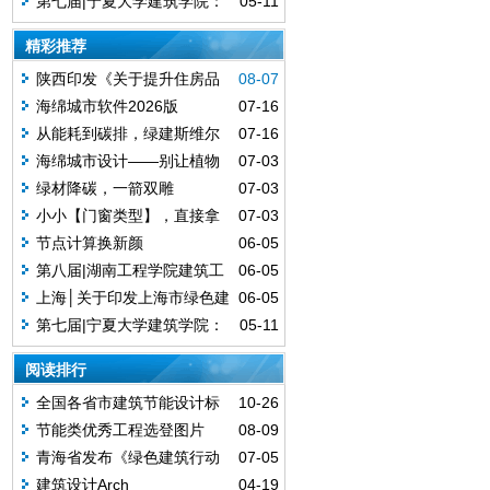
第七届|宁夏大学建筑学院：
05-11
陶复陶穴，青山窑塑——传统智慧
精彩推荐
与绿色生态融合的游客接待中心设
计（A赛道获奖作品）
陕西印发《关于提升住房品
08-07
质的实施方案》新建住宅全执行绿
海绵城市软件2026版
07-16
标，2030保障房率先成"好房子"
从能耗到碳排，绿建斯维尔
07-16
能碳系列软件2026版深度焕新
海绵城市设计——别让植物
07-03
配置，拖垮你的出图效率
绿材降碳，一箭双雕
07-03
小小【门窗类型】，直接拿
07-03
下~
节点计算换新颜
06-05
第八届|湖南工程学院建筑工
06-05
程学院：绿建焕能—基于多能协调
上海│关于印发上海市绿色建
06-05
的教学建筑低碳重塑
筑全过程管理相关格式文本的通知
第七届|宁夏大学建筑学院：
05-11
陶复陶穴，青山窑塑——传统智慧
阅读排行
与绿色生态融合的游客接待中心设
计（A赛道获奖作品）
全国各省市建筑节能设计标
10-26
准执行情况统计（动态更新）
节能类优秀工程选登图片
08-09
（一）
青海省发布《绿色建筑行动
07-05
实施方案》
建筑设计Arch
04-19