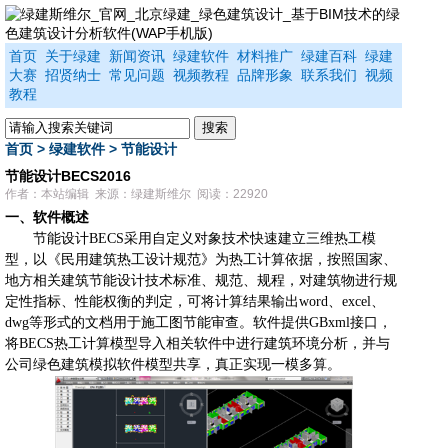
首页
关于绿建
新闻资讯
绿建软件
材料推广
绿建百科
绿建
大赛
招贤纳士
常见问题
视频教程
品牌形象
联系我们
视频
教程
首页
>
绿建软件
>
节能设计
节能设计BECS2016
作者：本站编辑 来源：绿建斯维尔 阅读：22920
一、软件概述
节能设计
BECS
采用自定义对象技术快速建立三维热工模
型，以《民用建筑热工设计规范》为热工计算依据，按照国家、
地方相关建筑节能设计技术标准、规范、规程，对建筑物进行规
定性指标、性能权衡的判定，可将计算结果输出
word
、
excel
、
dwg
等形式的文档用于施工图节能审查。软件提供
GBxml
接口，
将
BECS
热工计算模型导入相关软件中进行建筑环境分析，并与
公司绿色建筑模拟软件模型共享，真正实现一模多算。