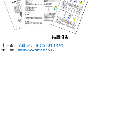
结露报告
上一篇：
节能设计BECS2018介绍
下一篇：
节能设计BECS2014
关于绿建
|
购买指南
|
著作权证书
|
发展历程
|
荣誉证书
|
人才招聘
|
网
站地图
地址：北京市海淀区大钟寺东路9号京仪B座113室 全国服务热
线：
400-0941-228
邮编：100098
电话：010-82102893
户名：北京绿建软件股份有限公司
开户行：中国建设银行北京中关村分行 账号：1100 1007 3000
5301 1871
Copyright © 2012~2020 北京绿建软件股份有限公司（Beijing
Gbsware Co., Ltd.） 版权所有
京ICP备19052745号-1
京公网安备 11010802030235号