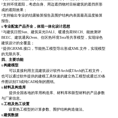
²
支持环境遮阳，考虑自身、周边遮挡物对目标建筑的遮挡所形
成的遮阳效果；
²
支持输出专业的结露验算报告及围护结构内表面最高温度验算
报告。
u
专业配套产品齐全，体现一体化设计思想
²
与建筑日照
Sun
、建筑采光
DALI
、暖通负荷
BECH
、能效测评
BEEC
、建筑通风
Oven
、住区热环境
Tera
等共享模型，实现绿色
建筑设计的全覆盖；
²
提供
GBXML
接口，节能热工模型导出形成
XML
文件，实现模型
的无限共享。
四、主要功能
u
构建模型
可以直接利用主流建筑设计软件
Arch
或
TArch
的工程文件，
也可以通过软件提供的建模工具快速的建立热工模型或通过
2D
条
件图识别
T3
或纯
CAD
绘制的图纸。
u
材料及构造库
提供全国各地的常用构造库、材料库和新型材料的产品参数
与厂家信息。
u
工程及热工设置
设置热工模型的计算参数、围护结构构造做法。
u
建筑数据