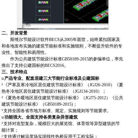
二、开发背景
斯维尔节能设计软件
BECS
从
2005
年面世，始终紧扣国家及
和各地发布实施的建筑节能标准和实施细则，不断提升软件的专
业性、智能性和易用性。
作为公共建筑节能设计标准
GB50189-2015
的参编单位，率先
推出了支持公建国标的
BECS2016
。
三、技术特点
u
产品专业、配套居建三大节能行业标准及公建国标
²
《严寒及寒冷地区居住建筑节能设计标准》（
JGJ26-2010
）《夏
热冬冷地区居住建筑节能设计标准》（
JGJ134-2010
）；
²
《夏热冬暖地区居住建筑节能设计标准》（
JGJ75-2012
）《公共
建筑节能设计标准》（
GB50189-2015)
；
²
支持全国各省市地方标准、规定、实施规则等节能要求。
u
功能强大、全面支持各类复杂异形建筑
²
支持对造型复杂，规模巨大的展览馆、体育馆等异型建筑的节
能计算；
²
支持通过解温度场实现线性热桥应用于工程实际；